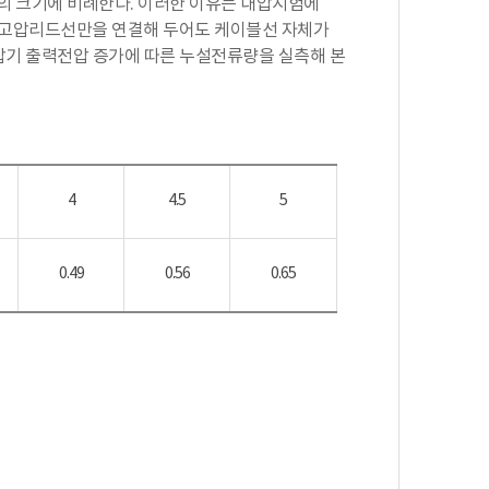
e)의 크기에 비례한다. 이러한 이유는 내압시험에
은채 고압리드선만을 연결해 두어도 케이블선 자체가
내압기 출력전압 증가에 따른 누설전류량을 실측해 본
4
4.5
5
0.49
0.56
0.65