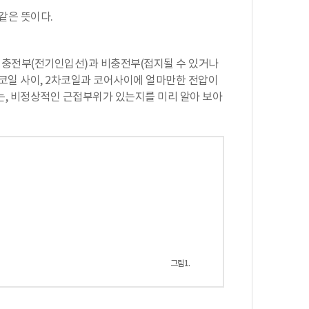
모두 같은 뜻이다.
품에서 충전부(전기인입선)과 비충전부(접지될 수 있거나
차코일 사이, 2차코일과 코어사이에 얼마만한 전압이
또는, 비정상적인 근접부위가 있는지를 미리 알아 보아
그림1.