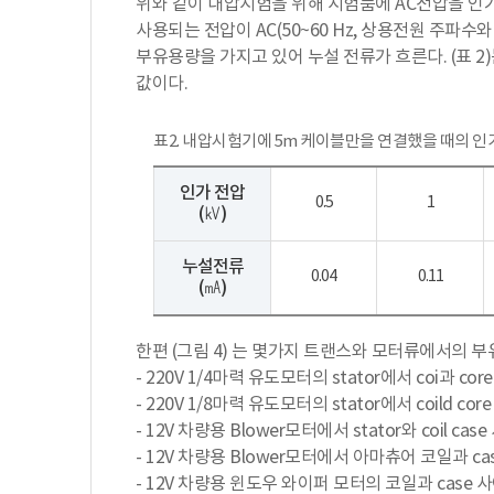
위와 같이 내압시험을 위해 시험품에 AC전압을 인가
사용되는 전압이 AC(50~60 Hz, 상용전원 주
부유용량을 가지고 있어 누설 전류가 흐른다. (표 
값이다.
표2. 내압시험기에 5m 케이블만을 연결했을 때의 
인가 전압
0.5
1
(㎸)
누설전류
0.04
0.11
(㎃)
한편 (그림 4) 는 몇가지 트랜스와 모터류에서의 
- 220V 1/4마력 유도모터의 stator에서 coi과 core
- 220V 1/8마력 유도모터의 stator에서 coild cor
- 12V 차량용 Blower모터에서 stator와 coil case
- 12V 차량용 Blower모터에서 아마츄어 코일과 cas
- 12V 차량용 윈도우 와이퍼 모터의 코일과 case 사이