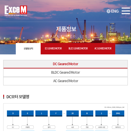
ENG
제품정보
DAEHWA E/M CO.,LTD.
모델명 규칙
DC GEARED MOTOR
BLDC GEARED MOTOR
AC GEARED MOTOR
DC Geared Motor
BLDC Geared Motor
AC Geared Motor
DC모터 모델명