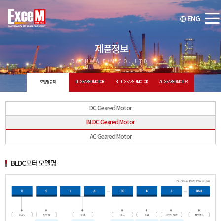
ENG
제품정보
DAEHWA E/M CO.,LTD.
모델명 규칙
DC GEARED MOTOR
BLDC GEARED MOTOR
AC GEARED MOTOR
DC Geared Motor
BLDC Geared Motor
AC Geared Motor
BLDC모터 모델명