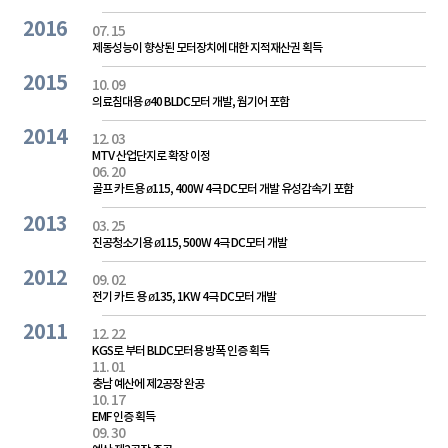
2016
07. 15
제동성능이 향상된 모터장치에 대한 지적재산권 획득
2015
10. 09
의료침대용 ø40 BLDC모터 개발, 웜기어 포함
2014
12. 03
MTV 산업단지로 확장 이정
06. 20
골프 카트용 ø115, 400W 4극 DC모터 개발 유성감속기 포함
2013
03. 25
진공청소기용 ø115, 500W 4극 DC모터 개발
2012
09. 02
전기 카트 용 ø135, 1KW 4극 DC모터 개발
2011
12. 22
KGS로 부터 BLDC모터용 방폭 인증 획득
11. 01
충남 예산에 제2공장 완공
10. 17
EMF 인증 획득
09. 30