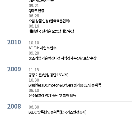
예산 제2공장 준공
09. 21
Q마크 인증
06. 28
으뜸 상품 인정 (한국표준협회)
06. 16
대한민국 신기술 으뜸상 대상수상
2010
10. 10
AC 모터 사업부 인수
09. 20
중소기업 기술혁신대전 지식경제부장관 표창 수상
2009
11. 15
공장 이전 (반월 공단 16B-2L)
10. 30
Brushless DC motor & Drivers 전기종 CE 인증 획득
08. 10
온수보일러 PCT 출원 및 특허 획득
2008
06. 30
BLDC 방폭형 인증획득(한국가스안전공사)