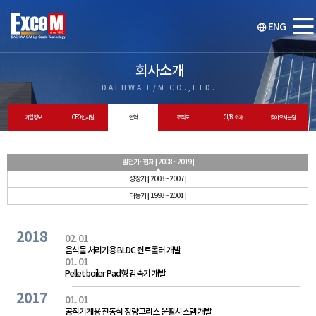
ENG
회사소개
DAEHWA E/M CO.,LTD.
기업정보
CEO 인사말
연혁
조직도
CI/BI 소개
찾아오시는길
발전기~현재 [ 2008 ~ 2019 ]
성장기 [ 2003 ~ 2007 ]
태동기 [ 1993 ~ 2001 ]
2018
02. 01
음식물 처리기용 BLDC 컨트롤러 개발
01. 01
Pellet boiler Pad형 감속기 개발
2017
01. 01
공작기계용 전동식 정량그리스 윤활시스템 개발