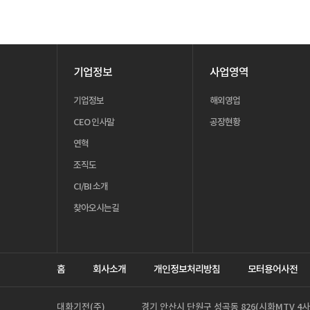
기업정보
사업영역
기업정보
해외영업
CEO 인사말
공장현황
연혁
조직도
CI/BI 소개
찾아오시는길
홈
회사소개
개인정보처리방침
모터용어사전
대화기전(주)
경기 안산시 단원구 성곡동 826(시화MTV 4사 