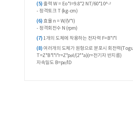
(5)
출력 W = Eo*I=9.8*2 NT/60*10^-²
- 정격토크 T (kg-cm)
(6)
효율 n = W/(V*I)
- 정격회전수 N (rpm)
(7)
1개의 도체에 작용하는 전자력 F=B*I*l
(8)
여러개의 도체가 원형으로 분포시 회전력(Togu
T=Z*B*l*I*r=Z*pøI/(2**a)(r=전기자 반지름)
자속밀도 B=pø/lD