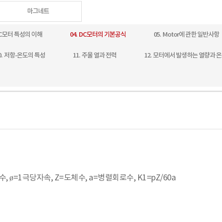
마그네트
 DC모터 특성의 이해
04. DC모터의 기본공식
05. Motor에 관한 일반사항
0. 저항-온도의 특성
11. 주울 열과 전력
12. 모터에서 발생하는 열량과 
p=극수, ø=1극당자속, Z=도체수, a=병렬회로수, K1=pZ/60a