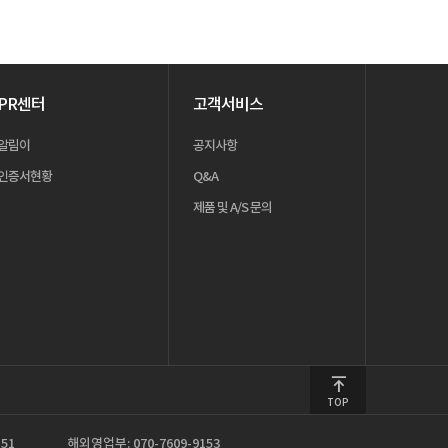
PR센터
고객서비스
알림이
공지사항
인증서현황
Q&A
제품 및 A/S 문의
TOP
51
해외영업부: 070-7609-9153