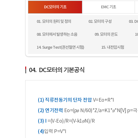
DC모터의 기초
EMC 기초
01. 모터의 원리 및 정의
02. 모터의 구성
03.
08. 모터에서 발생하는 소음
09. 모터의 온도
1
14. Surge Test(권선절연 시험)
15. 내전압시험
04. DC모터의 기본공식
(1) 직류전동기의 단자 전압
V=Eo+R*I
(2) 연기전력
Eo=(pø N/60)*Z/a=K1*ø*N[V] 
(3) I
=(V-Eo)/R=(V-k1øN)/R
(4)
입력 P=V*I