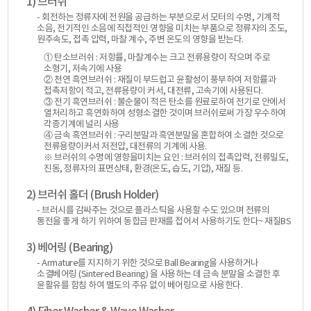
1) 브러쉬
- 회전하는 정류자에 전원을 공급하는 부분으로서 모터의 수명, 기계적
소음, 전기적인 소음에 직접적인 영향을 미치는 부품으로 정류자의 조도,
원주속도, 접촉 압력, 마찰 계수, 주변 온도의 영향을 받는다.
① 탄소브러쉬 : 저항률, 마찰계수는 크고 전류용량이 작으며 주로
소형기, 저속기에 사용
② 천연 흑연브러쉬 : 재질이 부드럽고 윤활성이 풍부하여 저항률과
접촉저항이 적고, 전류용량이 커서, 대전류, 고속기에 사용된다.
③ 전기 흑연브러쉬 : 불순물이 적은 탄소를 원료로하여 전기로 안에서
열처리하고 흑연화하여 성형소결한 것이며 브러쉬로써 가장 우수하여
각종기계에 널리 사용
④ 금속 흑연브러쉬 : 구리분말과 흑연분말을 혼합하여 소결한 것으로
전류용량이커서 저전압, 대전류의 기계에 사용.
※ 브러쉬의 수명에 영향을미치는 요인 : 브러쉬의 접촉압력, 전류밀도,
진동, 정류자의 표면상태, 환경(온도, 습도, 기압), 재질 등.
2) 브러쉬 홀더 (Brush Holder)
- 브러시를 감싸주는 것으로 플라스틱을 사용할 수도 있으며 전류의
통전을 좋게 하기 위하여 동합금 판재를 접어서 사용하기도 한다~ 재질BS
3) 베어링 (Bearing)
- Armature를 지지하기 위한 것으로 Ball Bearing을 사용하거나
소결베어링 (Sintered Bearing) 을 사용하는 데 금속 분말을 소결한 후
윤활유를 함침 하여 별도의 주유 없이 베어링으로 사용한다.