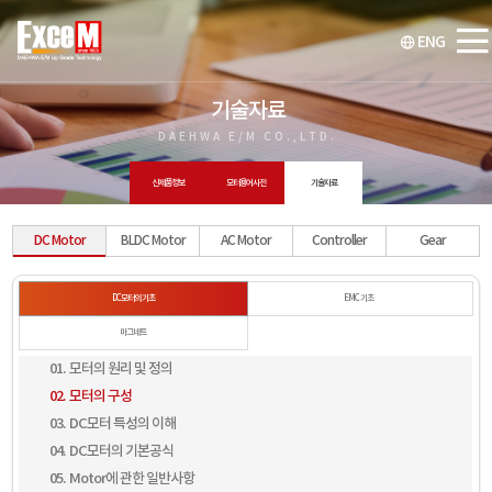
ENG
기술자료
DAEHWA E/M CO.,LTD.
신제품정보
모터용어사전
기술자료
DC Motor
BLDC Motor
AC Motor
Controller
Gear
DC모터의 기초
EMC 기초
마그네트
01. 모터의 원리 및 정의
02. 모터의 구성
03. DC모터 특성의 이해
04. DC모터의 기본공식
05. Motor에 관한 일반사항