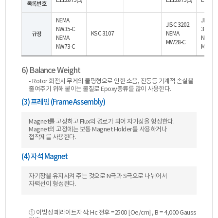
E112875(S)
E112875(S)
E11287
목록번호
NEMA
JIS C
JIS C 3202
NW35-C
3202
규정
KS C 3107
NEMA
NEMA
NEMA
MW28-C
NW73-C
MW24-
6) Balance Weight
- Rotor 회전시 무게의 불평형으로 인한 소음, 진동등 기계적 손실을
줄여주기 위해 붙이는 물질로 Epoxy종류를 많이 사용한다.
(3) 프레임 (Frame Assembly)
Magnet를 고정하고 Flux의 경로가 되어 자기장을 형성한다.
Magnet의 고정에는 보통 Magnet Holder를 사용하거나
접착제를 사용한다.
(4) 자석 Magnet
자기장을 유지시켜 주는 것으로 N극과 S극으로 나뉘어서
자력선이 형성된다.
① 이방성 페라이트자석: Hc 전후 =2500 [Oe/cm] , B = 4,000 Gauss