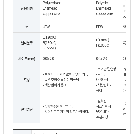
Polyami
Polyurethane
Polyester
Imide
상용이름
Enamelled
Enamelled
Enamell
copper wire
copper wire
copper 
코드
UEW
PEW
AIW
E(120oC)
F(150oC)
열적분류
B(130oC)
C(220o
H(180oC)
F(155oC)
사이즈(mm)
0.05-2.0
0.05-2.0
0.05-2.0
- 뛰어난 절연성
- 뛰어난
- 절여피막의 제거없이 납땜이 가능
- 뛰어난
내용매
특성
- 높은 주파수 특성이 뛰어남
내용매성
- 높은 
- 색상 변화가 용이
- 색상변화가
코일 감
용이
가능
- 갇혀진
- 유연성
- 방향족 용제에 약하다.
시스템에서
열적성질
이 비교
- 상대적으로 기계적 강도가 약하다.
낮은 내가
약하다.
수분해성