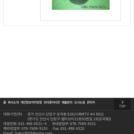
홈
회사소개
개인정보처리방침
모터용어사전
제품문의
오시는길
관리자
TOP
대화기전(주)
경기 안산시 단원구 성곡동 826(시화MTV 4사 801)
(경기도 안산시 단원구 엠티브이22로92번길 23(성곡동))
대표전화: 031-498-6521~4
국내영업부: 070-7609-9151
해외영업부: 070-7609-9153
Fax: 031-498-6525
Email : kako7076@nate.com