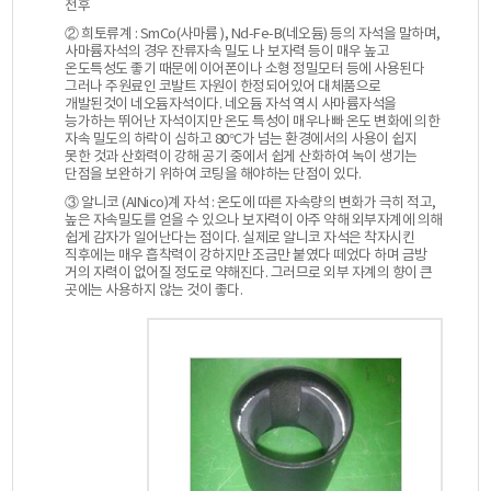
전후
② 희토류계 : SmCo(사마륨 ), Nd-Fe-B(네오듐) 등의 자석을 말하며,
사마륨자석의 경우 잔류자속 밀도 나 보자력 등이 매우 높고
온도특성도 좋기 때문에 이어폰이나 소형 정밀모터 등에 사용된다
그러나 주원료인 코발트 자원이 한정되어있어 대체품으로
개발된것이 네오듐자석이다. 네오듐 자석 역시 사마륨자석을
능가하는 뛰어난 자석이지만 온도 특성이 매우나빠 온도 변화에 의한
자속 밀도의 하락이 심하고 80°C가 넘는 환경에서의 사용이 쉽지
못한 것과 산화력이 강해 공기 중에서 쉽게 산화하여 녹이 생기는
단점을 보완하기 위하여 코팅을 해야하는 단점이 있다.
③ 알니코 (AINico)계 자석 : 온도에 따른 자속량의 변화가 극히 적고,
높은 자속밀도를 얻을 수 있으나 보자력이 아주 약해 외부자계에 의해
쉽게 감자가 일어난다는 점이다. 실제로 알니코 자석은 착자시킨
직후에는 매우 흡착력이 강하지만 조금만 붙였다 떼었다 하며 금방
거의 자력이 없어질 정도로 약해진다. 그러므로 외부 자계의 향이 큰
곳에는 사용하지 않는 것이 좋다.