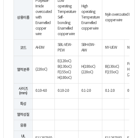
Polyester-
Low
Imide
operating
High
overcoated
Temperature
operating
Nyln overcoated Ename
상용이름
with
Self-
Temperature
copper wire
Enamelled
bonding
Enamelled
copper
Enamelled
copper wire
wire
copper wire
SBL-VEW-
SBH-EIW-
코드
AI-EIW
NY-UEW
NY-PE
PEW
AIW
E(120oC)
F(155o
B(130oC)
H(180oC)
B(130oC)
열적분류
(220oC)
H(180o
F(155oC)
(220oC)
F(155oC)
(220oC
H(180oC)
사이즈
0.10-4.0
0.10-2.0
0.1-2.0
0.1-2.0
0.1-2.0
(mm)
특성
열적성질
응용
UL