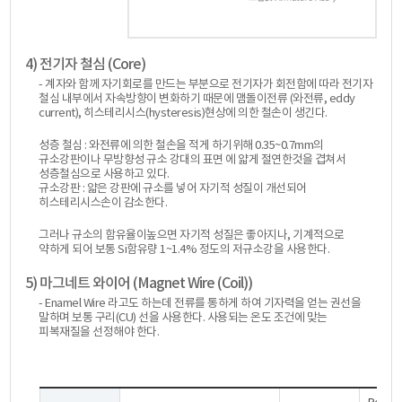
4) 전기자 철심 (Core)
- 계자와 함께 자기회로를 만드는 부분으로 전기자가 회전함에 따라 전기자
철심 내부에서 자속방향이 변화하기 때문에 맴돌이전류 (와전류, eddy
current), 히스테리시스(hysteresis)현상에 의한 철손이 생긴다.
성층 철심 : 와전류에 의한 철손을 적게 하기위해 0.35~0.7mm의
규소강판이나 무방향성 규소 강대의 표면 에 얇게 절연한것을 겹쳐서
성층철심으로 사용하고 있다.
규소강판 : 얇은 강판에 규소를 넣어 자기적 성질이 개선되어
히스테리시스손이 감소한다.
그러나 규소의 함유율이높으면 자기적 성질은 좋아지나, 기계적으로
약하게 되어 보통 Si함유량 1~1.4% 정도의 저규소강을 사용한다.
5) 마그네트 와이어 (Magnet Wire (Coil))
- Enamel Wire 라고도 하는데 전류를 통하게 하여 기자력을 얻는 권선을
말하며 보통 구리(CU) 선을 사용한다. 사용되는 온도 조건에 맞는
피복재질을 선정해야 한다.