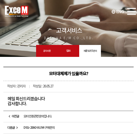
ENG
고객서비스
DAEHWA E/M CO.,LTD.
공지사항
Q&A
제품 및 A/S 문의
모터대체제가 있을까요?
작성자 : 관리자
작성일 : 26.05.27
메일 회신드리겠습니다
감사합니다.
이전글
모터 인증관련 문의입니다.
다음글
D91i-28A0-WJ94 구매 문의