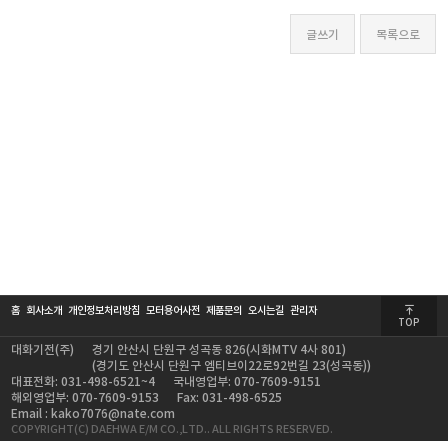
홈
회사소개
개인정보처리방침
모터용어사전
제품문의
오시는길
관리자
TOP
대화기전(주)
경기 안산시 단원구 성곡동 826(시화MTV 4사 801)
(경기도 안산시 단원구 엠티브이22로92번길 23(성곡동))
대표전화: 031-498-6521~4
국내영업부: 070-7609-9151
해외영업부: 070-7609-9153
Fax: 031-498-6525
Email : kako7076@nate.com
COPYRIGHT(C) DAEHWA E/M CO.,LTD.. ALL RIGHTS RESERVED.