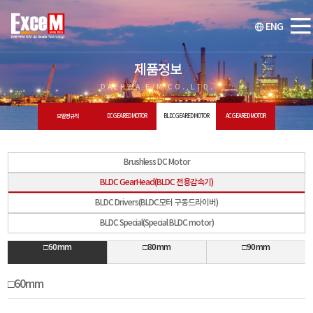
ENG
제품정보
DAEHWA E/M CO.,LTD.
모델명 규칙
DC GEARED MOTOR
BLDC GEARED MOTOR
AC GEARED MOTOR
Brushless DC Motor
BLDC GearHead(BLDC 전용감속기)
BLDC Drivers(BLDC모터 구동드라이버)
BLDC Special(Special BLDC motor)
□60mm
□80mm
□90mm
□60mm