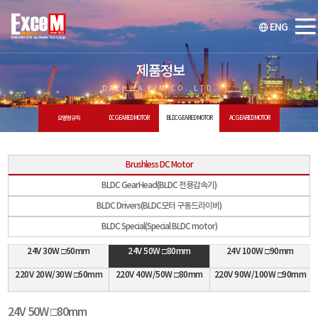
ENG
제품정보
DAEHWA E/M CO.,LTD.
모델명 규칙
DC GEARED MOTOR
BLDC GEARED MOTOR
AC GEARED MOTOR
Brushless DC Motor
BLDC GearHead(BLDC 전용감속기)
BLDC Drivers(BLDC모터 구동드라이버)
BLDC Special(Special BLDC motor)
24V 30W □60mm
24V 50W □80mm
24V 100W □90mm
220V 20W/30W □60mm
220V 40W/50W □80mm
220V 90W/100W □90mm
24V 50W □80mm