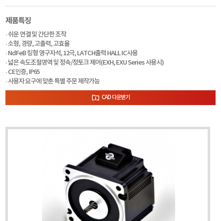
제품특징
· 쉬운 연결 및 간단한 조작
· 소형, 경량, 고출력, 고효율
· NdFeB 링형 영구자석, 12극, LATCH출력 HALL IC사용
· 넓은 속도조절영역 및 정속/정토크 제어(EXH, EXU Series 사용시)
· CE인증, IP65
· 사용자 요구에 맞춘 특별 주문 제작가능
CAD 다운받기